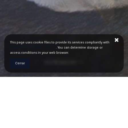
This page uses cookie files to provide its services compliantly with
PRIVACY POLICY AND COOKIES
. You can determine storage or
access conditions in your web browser.
MÁS INFORMACIÓN
Cerrar
Somos especialistas en el alquiler de apartamentos
en el casco antiguo de Gdańsk. Todos los
apartamentos están en las mejores ubicaciones.
Debido a la oferta directa, garantizamos precios más
bajos en comparación con los precios de sitios web
populares.