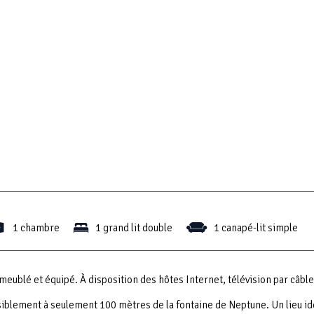
1 chambre
1 grand lit double
1 canapé-lit simple
ublé et équipé. À disposition des hôtes Internet, télévision par câble
iblement à seulement 100 mètres de la fontaine de Neptune. Un lieu id