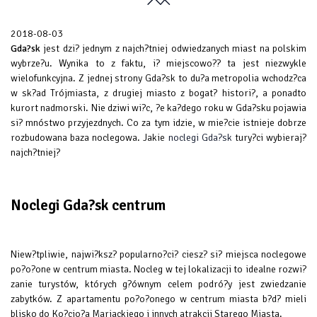
2018-08-03
Gda?sk
jest dzi? jednym z najch?tniej odwiedzanych miast na polskim
wybrze?u. Wynika to z faktu, i? miejscowo?? ta jest niezwykle
wielofunkcyjna. Z jednej strony Gda?sk to du?a metropolia wchodz?ca
w sk?ad Trójmiasta, z drugiej miasto z bogat? histori?, a ponadto
kurort nadmorski. Nie dziwi wi?c, ?e ka?dego roku w Gda?sku pojawia
si? mnóstwo przyjezdnych. Co za tym idzie, w mie?cie istnieje dobrze
rozbudowana baza noclegowa. Jakie
noclegi Gda?sk
tury?ci wybieraj?
najch?tniej?
Noclegi Gda?sk centrum
Niew?tpliwie, najwi?ksz? popularno?ci? ciesz? si? miejsca noclegowe
po?o?one w centrum miasta. Nocleg w tej lokalizacji to idealne rozwi?
zanie turystów, których g?ównym celem podró?y jest zwiedzanie
zabytków. Z apartamentu po?o?onego w centrum miasta b?d? mieli
blisko do Ko?cio?a Mariackiego i innych atrakcji Starego Miasta.