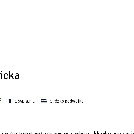
icka
2
1 sypialnia
1 łóżko podwójne
na. Apartament mieści się w jednej z najlepszych lokalizacji na star