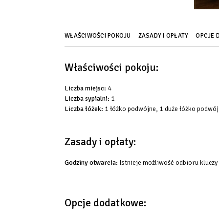
WŁAŚCIWOŚCI POKOJU
ZASADY I OPŁATY
OPCJE 
Właściwości pokoju:
Liczba miejsc:
4
Liczba sypialni:
1
Liczba łóżek:
1 łóżko podwójne, 1 duże łóżko podwó
Zasady i opłaty:
Godziny otwarcia:
Istnieje możliwość odbioru kluczy
Opcje dodatkowe: