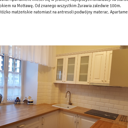
dokiem na Motławę. Od znanego wszystkim Żurawia zaledwie 100m.
e łóżko małżeńskie natomiast na antresoli podwójny materac. Apartame