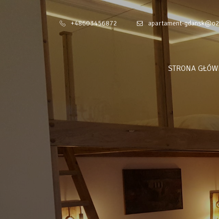
+48603456872
apartament-gdansk@o2
STRONA GŁÓW