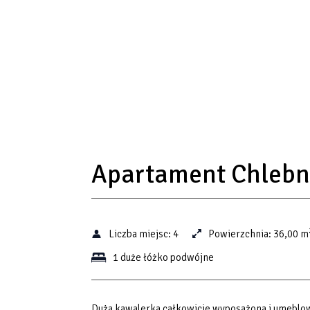
Apartament Chlebn
Liczba miejsc:
4
Powierzchnia:
36,00 m
1 duże łóżko podwójne
Duża kawalerka całkowicie wyposażona i umeblowa