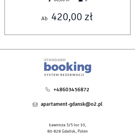
420,00 zł
Ab
+48603456872
apartament-gdansk@o2.pl
Ławnicza 3/5 loc 10,
80-828 Gdańsk, Polen