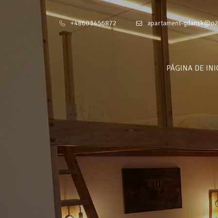
+48603456872
apartament-gdansk@o2
PÁGINA DE INI