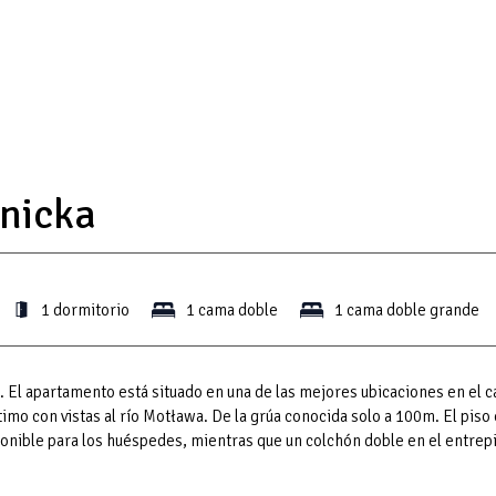
nicka
1 dormitorio
1 cama doble
1 cama doble grande
 El apartamento está situado en una de las mejores ubicaciones en el 
timo con vistas al río Motława. De la grúa conocida solo a 100m. El piso
ponible para los huéspedes, mientras que un colchón doble en el entrep