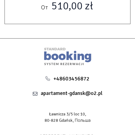
510,00 zł
прибори, каструлі, сковорідки й основні спеції. Є обідній
От
стіл на чотири особи.
Ванна кімната:
Простора душова кабіна типу walk-in, пральна машина,
фен і свіжі рушники. Чистота — наш пріоритет, тому
квартира регулярно прибирається.
Розташування:
Вулиця Маріацька — перлина Гданська: бруківка,
бурштинові галереї, кав’ярні та історичні пам’ятки. У
кількох кроках — Базиліка Маріацька, Довгий ринок,
Мотлава й Журав. Це ідеальне місце для дослідження
+48603456872
Трьохмістя і затишку в старовинній атмосфері.
Для кого:
apartament-gdansk@o2.pl
Ідеально підходить для пари або двох друзів/колег.
Комфорт, розташування та повне оснащення — усе для
відмінного відрядження, відпочинку чи тривалого
Ławnicza 3/5 loc 10,
проживання.
80-828 Gdańsk, Польша