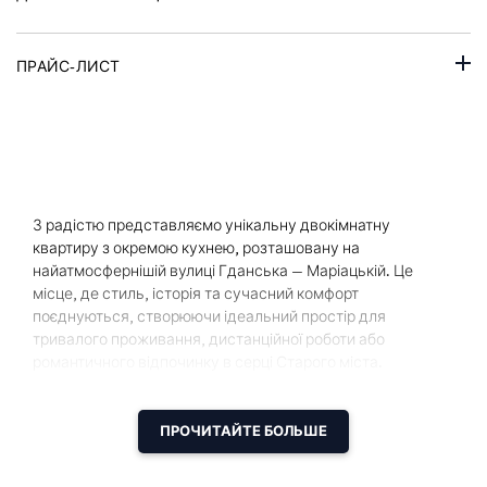
ПРАЙС-ЛИСТ
З радістю представляємо унікальну двокімнатну
квартиру з окремою кухнею, розташовану на
найатмосфернішій вулиці Гданська — Маріацькій. Це
місце, де стиль, історія та сучасний комфорт
поєднуються, створюючи ідеальний простір для
тривалого проживання, дистанційної роботи або
романтичного відпочинку в серці Старого міста.
Квартира:
Площа — близько 45 м². Вона складається з двох окремих
ПРОЧИТАЙТЕ БОЛЬШЕ
кімнат, повністю обладнаної кухні та сучасної ванної
кімнати. Інтер'єр оформлений у скандинавському стилі з